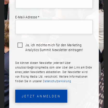
E-Mail-Adresse *
Sprecher*innen:
Dr. Isabelle Kes
Yael Farkas
Ja, ich möchte mich für den Marketing
Analytics Summit Newsletter eintragen!
BEYOND THE BUZZWORD:
LEARNINGS FROM THE REAL-
Sie können diesen Newsletter jederzeit über
WORLD IMPLEMENTATION OF
unsubscribe@risingmedia.com
oder über den Link am Ende
MARKETING TRIANGULATION
eines jeden Newsletters abbestellen. Der Newsletter wird
von Rising Media Ltd. verschickt. Weitere Informationen
finden Sie in unserer
Datenschutzerklärung.
Datum:
Dienstag, 19. November 2024
JETZT ANMELDEN
Zeit:
09:05