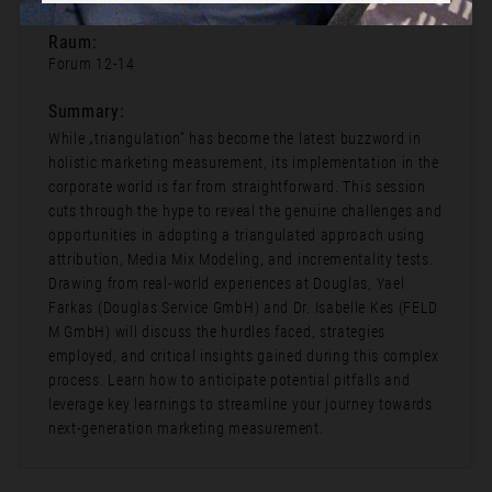
Raum:
Forum 12-14
Summary:
While „triangulation“ has become the latest buzzword in
holistic marketing measurement, its implementation in the
corporate world is far from straightforward. This session
cuts through the hype to reveal the genuine challenges and
opportunities in adopting a triangulated approach using
attribution, Media Mix Modeling, and incrementality tests.
Drawing from real-world experiences at Douglas, Yael
Farkas (Douglas Service GmbH) and Dr. Isabelle Kes (FELD
M GmbH) will discuss the hurdles faced, strategies
employed, and critical insights gained during this complex
process. Learn how to anticipate potential pitfalls and
leverage key learnings to streamline your journey towards
next-generation marketing measurement.