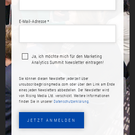
E-Mail-Adresse *
Sprecher*innen:
Michael Witzenleiter
Ja, ich möchte mich für den Marketing
BENUTZERPRÄFERENZEN
Analytics Summit Newsletter eintragen!
ERKENNEN UND IN
PERSONALISIERUNGEN
Sie können diesen Newsletter jederzeit über
VERWENDEN - VON EINFACH
unsubscribe@risingmedia.com
oder über den Link am Ende
BIS KI-BASIERT
eines jeden Newsletters abbestellen. Der Newsletter wird
von Rising Media Ltd. verschickt. Weitere Informationen
finden Sie in unserer
Datenschutzerklärung.
Datum:
Dienstag, 17. November 2020
JETZT ANMELDEN
Zeit:
10:10