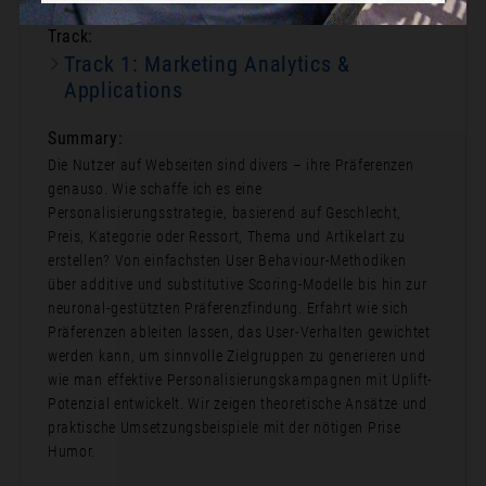
Track:
Track 1: Marketing Analytics &
Applications
Summary:
Die Nutzer auf Webseiten sind divers – ihre Präferenzen
genauso. Wie schaffe ich es eine
Personalisierungsstrategie, basierend auf Geschlecht,
Preis, Kategorie oder Ressort, Thema und Artikelart zu
erstellen? Von einfachsten User Behaviour-Methodiken
über additive und substitutive Scoring-Modelle bis hin zur
neuronal-gestützten Präferenzfindung. Erfahrt wie sich
Präferenzen ableiten lassen, das User-Verhalten gewichtet
werden kann, um sinnvolle Zielgruppen zu generieren und
wie man effektive Personalisierungskampagnen mit Uplift-
Potenzial entwickelt. Wir zeigen theoretische Ansätze und
praktische Umsetzungsbeispiele mit der nötigen Prise
Humor.