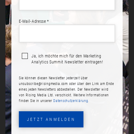
E-Mail-Adresse *
Sprecher*innen:
Sandra Finlay
Ja, ich möchte mich für den Marketing
BEGRÜSSUNG RISING MEDIA
Analytics Summit Newsletter eintragen!
Datum:
Sie können diesen Newsletter jederzeit über
Mittwoch, 26. Januar 2022
unsubscribe@risingmedia.com
oder über den Link am Ende
eines jeden Newsletters abbestellen. Der Newsletter wird
Zeit:
von Rising Media Ltd. verschickt. Weitere Informationen
10:00
finden Sie in unserer
Datenschutzerklärung.
JETZT ANMELDEN