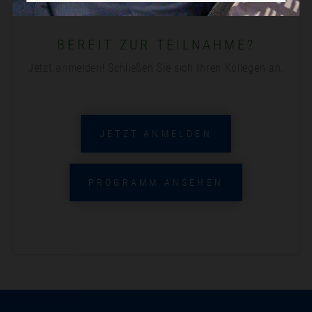
BEREIT ZUR TEILNAHME?
Jetzt anmelden! Schließen Sie sich Ihren Kollegen an.
JETZT ANMELDEN
PROGRAMM ANSEHEN