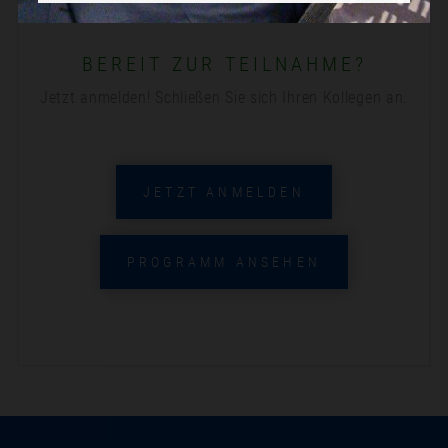
BEREIT ZUR TEILNAHME?
Jetzt anmelden! Schließen Sie sich Ihren Kollegen an.
JETZT ANMELDEN
PROGRAMM ANSEHEN