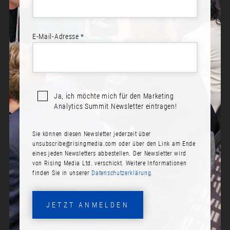
E-Mail-Adresse *
Sprecher*innen:
Dr. Maren von Selasinsky
Ja, ich möchte mich für den Marketing
BEGRÜSSUNG MODERATORIN
Analytics Summit Newsletter eintragen!
Datum:
Sie können diesen Newsletter jederzeit über
Dienstag, 16. November 2021
unsubscribe@risingmedia.com
oder über den Link am Ende
eines jeden Newsletters abbestellen. Der Newsletter wird
Zeit:
von Rising Media Ltd. verschickt. Weitere Informationen
10:05
finden Sie in unserer
Datenschutzerklärung.
JETZT ANMELDEN