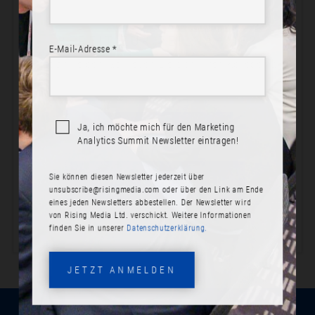
BEREIT ZUR TEILNAHME?
E-Mail-Adresse *
Jetzt anmelden! Schließen Sie sich Ihren Kollegen an.
JETZT ANMELDEN
Ja, ich möchte mich für den Marketing
Analytics Summit Newsletter eintragen!
PROGRAMM ANSEHEN
Sie können diesen Newsletter jederzeit über
unsubscribe@risingmedia.com
oder über den Link am Ende
eines jeden Newsletters abbestellen. Der Newsletter wird
von Rising Media Ltd. verschickt. Weitere Informationen
finden Sie in unserer
Datenschutzerklärung.
JETZT ANMELDEN