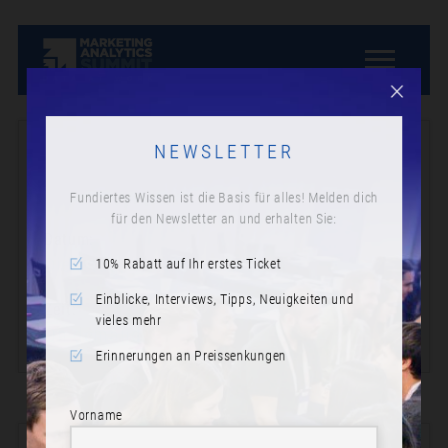
NEWSLETTER
Fundiertes Wissen ist die Basis für alles! Melden dich
für den Newsletter an und erhalten Sie:
Datum:
10% Rabatt auf Ihr erstes Ticket
Dienstag, 4. Oktober 2022
Einblicke, Interviews, Tipps, Neuigkeiten und
Zeit:
vieles mehr
On demand
Erinnerungen an Preissenkungen
Vorname