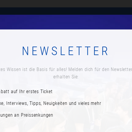
Anmelden
Agenda
Speaker*innen
Newsletter a
NEWSLETTER
Datum:
Dienstag, 4. Oktober 2022
es Wissen ist die Basis für alles! Melden dich für den Newslette
Zeit:
erhalten Sie:
On demand
batt auf Ihr erstes Ticket
ke, Interviews, Tipps, Neuigkeiten und vieles mehr
rungen an Preissenkungen