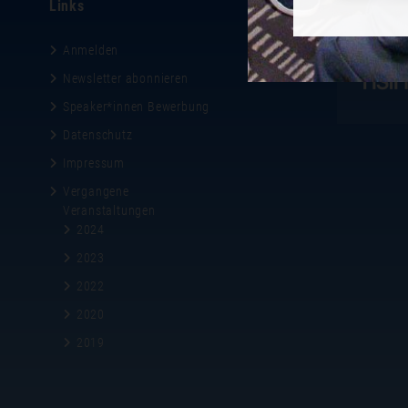
Links
Gastgeber
Anmelden
Newsletter abonnieren
Speaker*innen Bewerbung
Datenschutz
Impressum
Vergangene
Veranstaltungen
2024
2023
2022
2020
2019