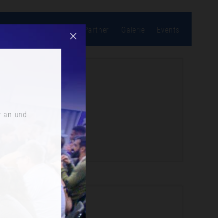
bonnieren
Location
Partner
Galerie
Events
r an und