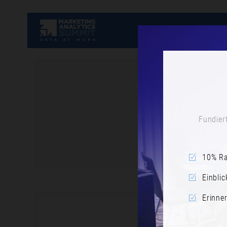
Fundiert
10% Ra
Einblic
Erinne