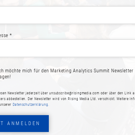
REIT ZUR TEILNAH
melden! Schließen Sie sich Ihren Kol
esse *
JETZT ANMELDEN
PROGRAMM ANSEHE
ich möchte mich für den Marketing Analytics Summit Newsletter
ragen!
esen Newsletter jederzeit über
unsubscribe@risingmedia.com
oder über den Link a
ters abbestellen. Der Newsletter wird von Rising Media Ltd. verschickt. Weitere In
 unserer
Datenschutzerklärung.
ZT ANMELDEN