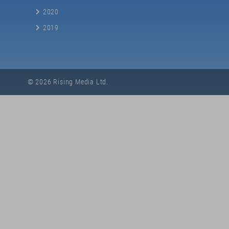
Vorname
2020
2019
E-Mail-Ad
© 2026 Rising Media Ltd.
Ja,
ein
Sie können 
jeden Newsle
finden Sie 
JE