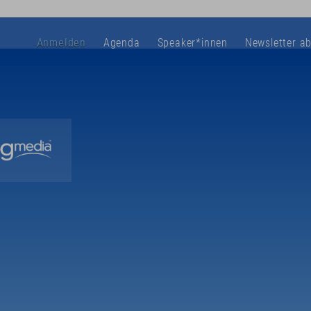
Anmelden
Agenda
Speaker*innen
Newsletter a
NEWSLETTER
rtes Wissen ist die Basis für alles! Melden dich für den Newsletter
erhalten Sie:
abatt auf Ihr erstes Ticket
icke, Interviews, Tipps, Neuigkeiten und vieles mehr
erungen an Preissenkungen