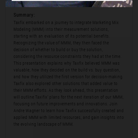
Forum 12-14
Summary:
Taxfix embarked on a journey to integrate Marketing Mix
Modeling (MMM) into their measurement solutions,
starting with an evaluation of its potential benefits.
Recognizing the value of MMM, they then faced the
decision of whether to build or buy the solution,
considering the resource constraints they had at the time.
This presentation explains why Taxfix believed MMM was
valuable, how they decided on the build vs. buy question,
and how they utilized the first version for decision-making.
Taxfix also explored other solutions that added value to
their MMM efforts. As they look ahead, this presentation
will outline Taxifix‘ plans for the next iteration of our MMM,
focusing on future improvements and innovations. Join
Andre Wagner to learn how Taxfix successfully created and
applied MMM with limited resources, and gain insights into
the evolving landscape of MMM.