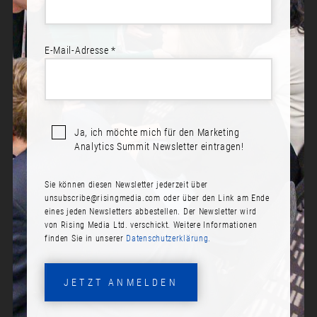
E-Mail-Adresse *
Sprecher*innen:
Andre Wagner
Ja, ich möchte mich für den Marketing
MMM: CREATION WITH LIMITED
Analytics Summit Newsletter eintragen!
RESOURCES AND ITS BUSINESS
APPLICATION
Sie können diesen Newsletter jederzeit über
unsubscribe@risingmedia.com
oder über den Link am Ende
Datum:
eines jeden Newsletters abbestellen. Der Newsletter wird
Dienstag, 19. November 2024
von Rising Media Ltd. verschickt. Weitere Informationen
finden Sie in unserer
Datenschutzerklärung.
Zeit:
11:40
JETZT ANMELDEN
Raum: