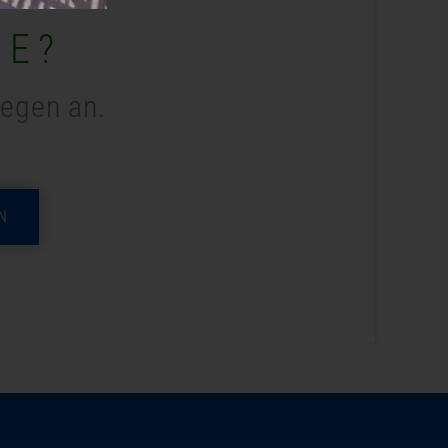
ME?
legen an.
N