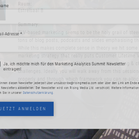
Raum:
Estrelsaal B
Summary:
CLV-based marketing seems to be the holy grail of stee
esse *
tons of blog posts, podcasts and slides emphasising th
While this makes complete sense in theory we hit some
marketing strategy that really puts Customer Lifetime Va
certain challenges around CLV and in which setting & ch
challenges. Ideally you will walk away from this sessio
ich möchte mich für den Marketing Analytics Summit Newsletter
ragen!
properly and through which framework you can re-alloc
customers.
esen Newsletter jederzeit über
unsubscribe@risingmedia.com
oder über den Link a
ters abbestellen. Der Newsletter wird von Rising Media Ltd. verschickt. Weitere In
 unserer
Datenschutzerklärung.
ZT ANMELDEN