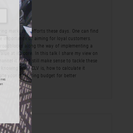
ring marketing efforts these days. One can find
e importance of aiming for loyal customers.
 roadblocks along the way of implementing a
lue at its core. In this talk I share my view on
annel it might still make sense to tackle these
n knowing what CLV is, how to calculate it
ate your marketing budget for better
m Ende eines
formationen