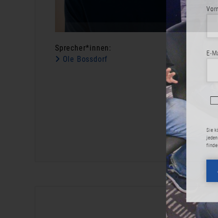
Vorname
Sprecher*innen:
E-Mail-Adr
Ole Bossdorf
Ja, 
eint
Sie können di
jeden Newslet
finden Sie in
JET