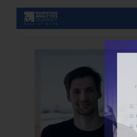
Fundiert
10% Ra
Einblic
Erinne