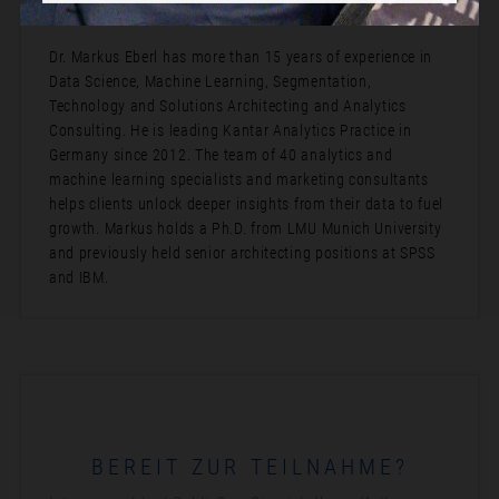
Bio:
Dr. Markus Eberl has more than 15 years of experience in
Data Science, Machine Learning, Segmentation,
Technology and Solutions Architecting and Analytics
Consulting. He is leading Kantar Analytics Practice in
Germany since 2012. The team of 40 analytics and
machine learning specialists and marketing consultants
helps clients unlock deeper insights from their data to fuel
growth. Markus holds a Ph.D. from LMU Munich University
and previously held senior architecting positions at SPSS
and IBM.
BEREIT ZUR TEILNAHME?