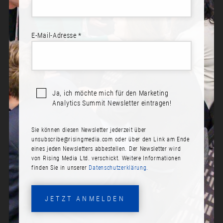
E-Mail-Adresse *
Ja, ich möchte mich für den Marketing
Analytics Summit Newsletter eintragen!
Sie können diesen Newsletter jederzeit über
DR. MARKUS EBERL
unsubscribe@risingmedia.com
oder über den Link am Ende
eines jeden Newsletters abbestellen. Der Newsletter wird
Rolle:
von Rising Media Ltd. verschickt. Weitere Informationen
finden Sie in unserer
Datenschutzerklärung.
Senior Director Analytics Practice
Firma:
JETZT ANMELDEN
Kantar