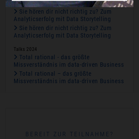
Talks 2023
Sie hören dir nicht richtig zu? Zum
Analyticserfolg mit Data Storytelling
Sie hören dir nicht richtig zu? Zum
Analyticserfolg mit Data Storytelling
Talks 2024
Total rational - das größte
Missverständnis im data-driven Business
Total rational – das größte
Missverständnis im data-driven Business
BEREIT ZUR TEILNAHME?