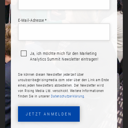
E-Mail-Adresse *
Ja, ich möchte mich für den Marketing
Analytics Summit Newsletter eintragen!
Sie können diesen Newsletter jederzeit über
DR. JULIA ZUKRIGL
unsubscribe@risingmedia.com
oder über den Link am Ende
eines jeden Newsletters abbestellen. Der Newsletter wird
Rolle:
von Rising Media Ltd. verschickt. Weitere Informationen
finden Sie in unserer
Datenschutzerklärung.
Data Storytelling Trainer
Firma:
JETZT ANMELDEN
DATA story LAB