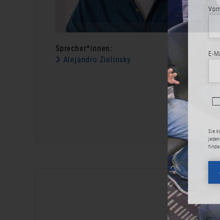
Vorname
Sprecher*innen:
E-Mail-Adr
Alejandro Zielinsky
Ja, 
eint
Sie können di
jeden Newslet
finden Sie in
JET