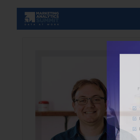
Fundiert
10% Ra
Einblic
Erinne