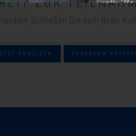
REIT ZUR TEILNAH
melden! Schließen Sie sich Ihren Kol
JETZT ANMELDEN
PROGRAMM ANSEHE