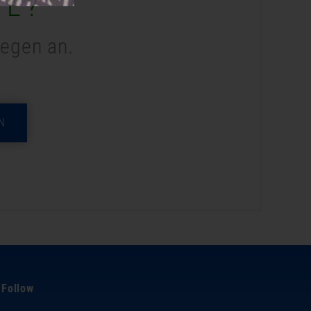
ME?
legen an.
N
Follow