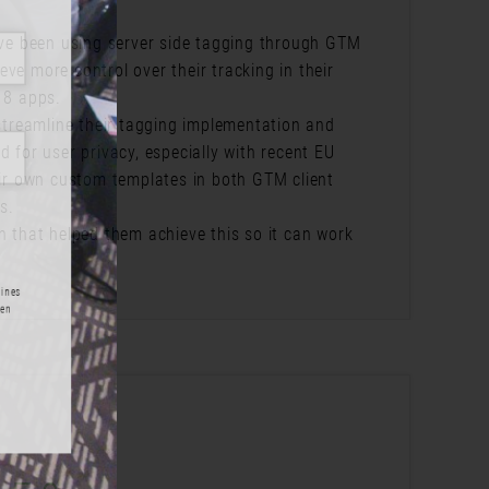
have been using server side tagging through GTM
ve more control over their tracking in their
 8 apps.
 streamline their tagging implementation and
 for user privacy, especially with recent EU
heir own custom templates in both GTM client
ts.
n that helped them achieve this so it can work
m Ende eines
formationen