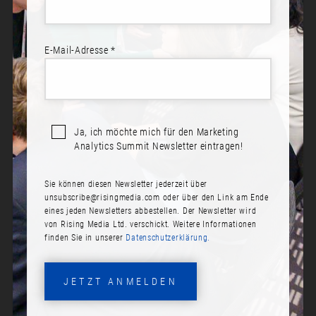
E-Mail-Adresse *
Sprecher*innen:
Simon Pilkowski
Ja, ich möchte mich für den Marketing
BREAKING BARRIERS, DRIVING
Analytics Summit Newsletter eintragen!
SUCCESS: UNLEASHING THE
POWER OF CROSS-FUNCTIONAL
Sie können diesen Newsletter jederzeit über
INSIGHTS
unsubscribe@risingmedia.com
oder über den Link am Ende
eines jeden Newsletters abbestellen. Der Newsletter wird
Datum:
von Rising Media Ltd. verschickt. Weitere Informationen
finden Sie in unserer
Datenschutzerklärung.
Dienstag, 14. November 2023
Zeit:
JETZT ANMELDEN
On demand