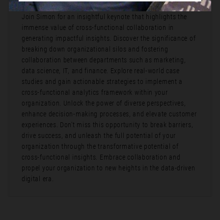
Summary:
Join Simon for an insightful keynote that highlights the
immense value of cross-functional collaboration in
generating impactful insights. Discover the significance of
breaking down organizational silos and fostering
collaboration between departments such as marketing,
data science, IT, and finance. Explore real-world case
studies and gain actionable strategies to implement a
cross-functional analytics framework within your
organization. Unlock the power of diverse perspectives,
enhance decision-making processes, and elevate customer
experiences. Don’t miss this opportunity to break barriers,
drive success, and unleash the full potential of your
organization through the transformative potential of
cross-functional insights. Embrace collaboration and
propel your organization to new heights in the data-driven
digital era.