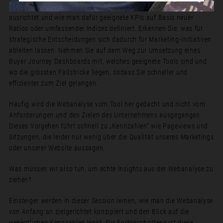
Erfahren Sie, wie man Marketing-Dashboards auf die Buyer Journey
ausrichtet und wie man dafür geeignete KPIs auf Basis neuer
Ratios oder umfassender Indizes definiert. Erkennen Sie, was für
strategische Entscheidungen sich dadurch für Marketing-Initiativen
ableiten lassen. Nehmen Sie auf dem Weg zur Umsetzung eines
Buyer Journey Dashboards mit, welches geeignete Tools sind und
wo die grössten Fallstricke liegen, sodass Sie schneller und
effizienter zum Ziel gelangen.
Häufig wird die Webanalyse vom Tool her gedacht und nicht vom
Anforderungen und den Zielen des Unternehmens ausgegangen.
Dieses Vorgehen führt schnell zu „Kennzahlen“ wie Pageviews und
Sitzungen, die leider nur wenig über die Qualität unseres Marketings
oder unserer Website aussagen.
Was müssen wir also tun, um echte Insights aus der Webanalyse zu
ziehen?
Einsteiger werden in dieser Session lernen, wie man die Webanalyse
von Anfang an zielgerichtet konzipiert und den Blick auf die
wesentlichen Kennzahlen lenkt. Für Fortgeschrittene ist diese