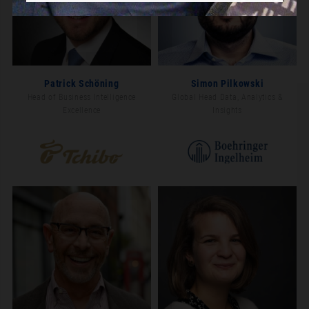
Patrick Schöning
Simon Pilkowski
Head of Business Intelligence
Global Head Data, Analytics &
Excellence
Insights