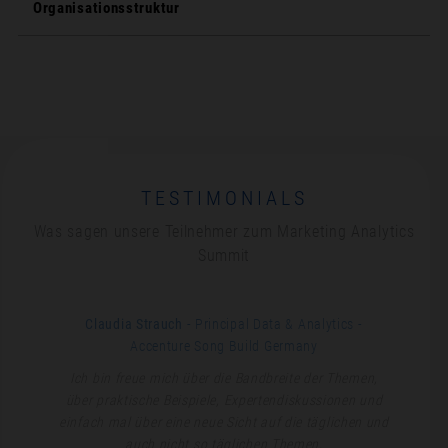
Organisationsstruktur
TESTIMONIALS
Was sagen unsere Teilnehmer zum Marketing Analytics
Summit
Claudia Strauch
- Principal Data & Analytics
-
Accenture Song Build Germany
Ich bin freue mich über die Bandbreite der Themen,
über praktische Beispiele, Expertendiskussionen und
einfach mal über eine neue Sicht auf die täglichen und
auch nicht so täglichen Themen,