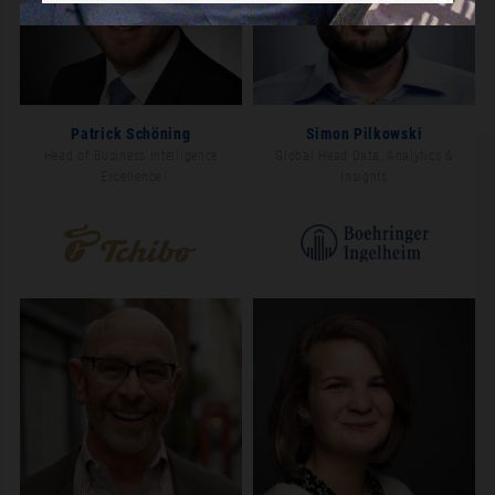
Patrick Schöning
Simon Pilkowski
Head of Business Intelligence
Global Head Data, Analytics &
Excellence
Insights