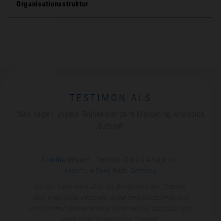
Organisationsstruktur
TESTIMONIALS
Was sagen unsere Teilnehmer zum Marketing Analytics
Summit
Claudia Strauch
- Principal Data & Analytics
-
Accenture Song Build Germany
Ich bin freue mich über die Bandbreite der Themen,
über praktische Beispiele, Expertendiskussionen und
einfach mal über eine neue Sicht auf die täglichen und
auch nicht so täglichen Themen,