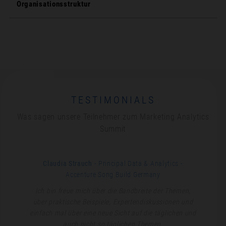
Organisationsstruktur
TESTIMONIALS
Was sagen unsere Teilnehmer zum Marketing Analytics
Summit
Claudia Strauch
- Principal Data & Analytics
-
Accenture Song Build Germany
Ich bin freue mich über die Bandbreite der Themen,
über praktische Beispiele, Expertendiskussionen und
einfach mal über eine neue Sicht auf die täglichen und
auch nicht so täglichen Themen,