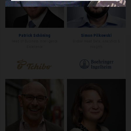
Patrick Schöning
Simon Pilkowski
Head of Business Intelligence
Global Head Data, Analytics &
Excellence
Insights